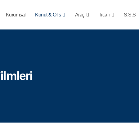
Kurumsal
Konut & Ofis
Araç
Ticari
S.S.S
lmleri