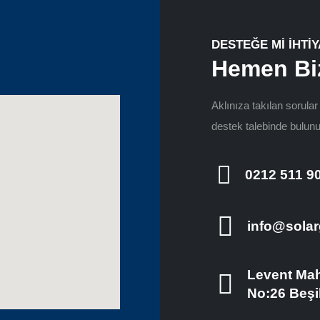
DESTEĞE Mİ İHTİY
Hemen Bi
Aklınıza takılan sorula
destek talebinde bulunu
0212 511 9
info@solar
Levent Mah
No:26 Beşi