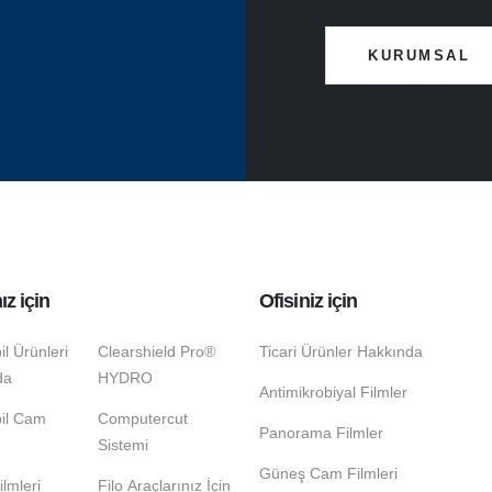
KURUMSAL
ız için
Ofisiniz için
l Ürünleri
Clearshield Pro®
Ticari Ürünler Hakkında
da
HYDRO
Antimikrobiyal Filmler
il Cam
Computercut
Panorama Filmler
Sistemi
Güneş Cam Filmleri
ilmleri
Filo Araçlarınız İçin