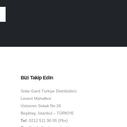
Bizi Takip Edin
Solar Gard Türkiye Distribütörü
Levent Mahallesi
Üstzeren Sokak No:26
Beşiktaş, İstanbul – TÜRKİYE
Tel:
0212 511 90 05 (Pbx)