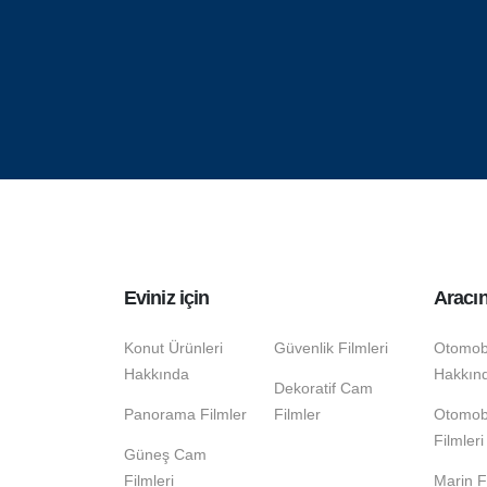
Eviniz için
Aracın
Konut Ürünleri
Güvenlik Filmleri
Otomobi
Hakkında
Hakkın
Dekoratif Cam
Panorama Filmler
Filmler
Otomob
Filmleri
Güneş Cam
Filmleri
Marin F