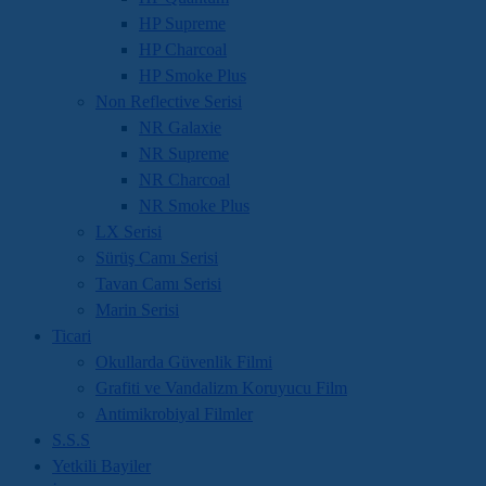
HP Supreme
HP Charcoal
HP Smoke Plus
Non Reflective Serisi
NR Galaxie
NR Supreme
NR Charcoal
NR Smoke Plus
LX Serisi
Sürüş Camı Serisi
Tavan Camı Serisi
Marin Serisi
Ticari
Okullarda Güvenlik Filmi
Grafiti ve Vandalizm Koruyucu Film
Antimikrobiyal Filmler
S.S.S
Yetkili Bayiler