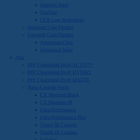
Stainless Steel
TrueVue
ULR Low Reflectivity
Dekoratif Cam Filmleri
Güvenlik Cam Filmleri
Armorcoat Clear
Armorcoat Solar
Araç
PPF Clearshield Pro® ACTIV™
PPF Clearshield Pro® HYDRO
PPF Clearshield Pro® MATTE
Nano-Ceramic Serisi
CX Magnum Black
CX Magnum IR
Ultra Performance
Ultra Performance Plus
Vortex IR Ceramic
Xenith IR Ceramic
Solistice