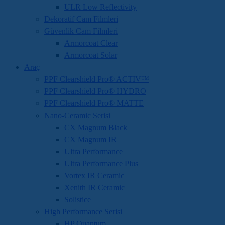
ULR Low Reflectivity
Dekoratif Cam Filmleri
Güvenlik Cam Filmleri
Armorcoat Clear
Armorcoat Solar
Araç
PPF Clearshield Pro® ACTIV™
PPF Clearshield Pro® HYDRO
PPF Clearshield Pro® MATTE
Nano-Ceramic Serisi
CX Magnum Black
CX Magnum IR
Ultra Performance
Ultra Performance Plus
Vortex IR Ceramic
Xenith IR Ceramic
Solistice
High Performance Serisi
HP Quantum